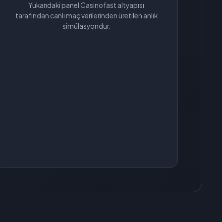
Yukarıdaki panel Casinofast altyapısı
tarafından canlı maç verilerinden üretilen anlık
simülasyondur.