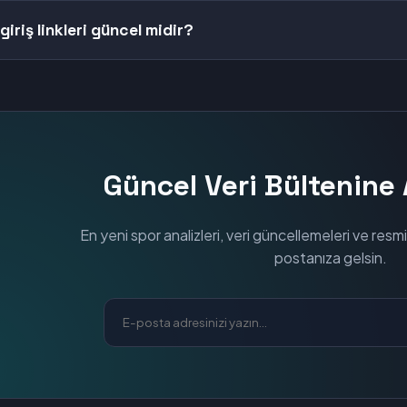
sinofast markası sadece canlı spor verilerini, istatistikleri, tak
giriş linkleri güncel midir?
aktadır. Bahis, iddaa veya kumar oynama hizmetimiz kesinlikl
b sayfamızda yer alan anında giriş butonları ve resmi adres bağ
ese göre güncellenmektedir.
Güncel Veri Bültenine
En yeni spor analizleri, veri güncellemeleri ve resmi
postanıza gelsin.