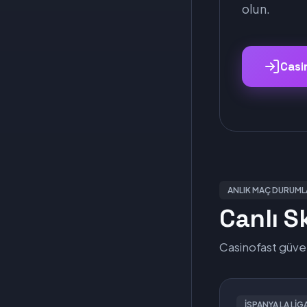
olun.
Casi
ANLIK MAÇ DURUML
Canlı S
Casinofast güven
İSPANYA LA LIG