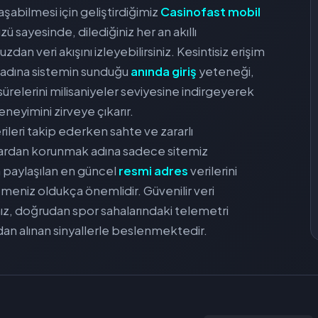
aşabilmesi için geliştirdiğimiz
Casinofast mobil
ü sayesinde, dilediğiniz her an akıllı
dan veri akışını izleyebilirsiniz. Kesintisiz erişim
adına sistemin sunduğu
anında giriş
yeteneği,
relerini milisaniyeler seviyesine indirgeyerek
deneyimini zirveye çıkarır.
ileri takip ederken sahte ve zararlı
ardan korunmak adına sadece sitemiz
 paylaşılan en güncel
resmi adres
verilerini
meniz oldukça önemlidir. Güvenilir veri
ız, doğrudan spor sahalarındaki telemetri
dan alınan sinyallerle beslenmektedir.