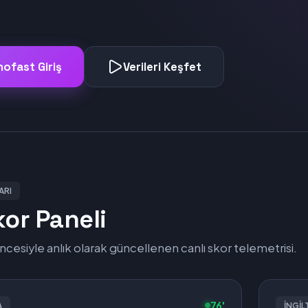
nofast Giriş
Verileri Keşfet
ARI
kor Paneli
cesiyle anlık olarak güncellenen canlı skor telemetrisi.
76'
A
İNGIL