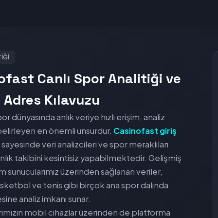
TIĞI
ofast Canlı Spor Analitiği ve
 Adres Kılavuzu
or dünyasında anlık veriye hızlı erişim, analiz
 belirleyen en önemli unsurdur.
Casinofast giriş
sayesinde veri analizcileri ve spor meraklıları
nlık takibini kesintisiz yapabilmektedir. Gelişmiş
ım sunucularımız üzerinden sağlanan veriler,
sketbol ve tenis gibi birçok ana spor dalında
ine analiz imkanı sunar.
arımızın mobil cihazlar üzerinden de platforma