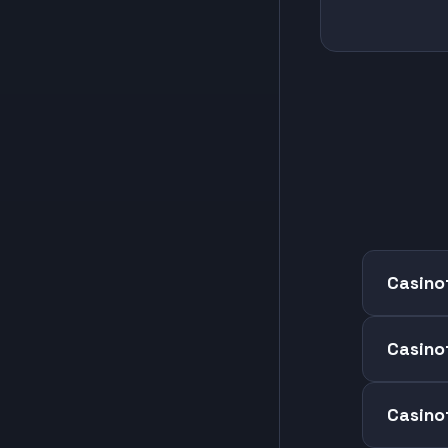
Casinof
Casinofa
Casinof
kullanabi
Casinofa
Casinof
güncel w