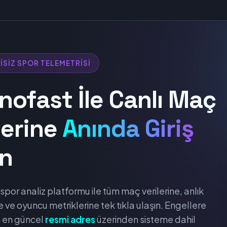
ISIZ SPOR TELEMETRISI
nofast İle Canlı Maç
lerine
Anında Giriş
ın
spor analiz platformu ile tüm maç verilerine, anlık
re ve oyuncu metriklerine tek tıkla ulaşın. Engellere
 en güncel
resmi adres
üzerinden sisteme dahil