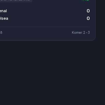
0
enal
0
lsea
 8
Korner: 2 - 3